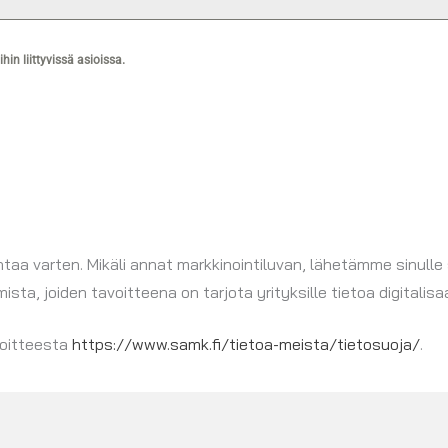
n liittyvissä asioissa.
aa varten. Mikäli annat markkinointiluvan, lähetämme sinulle
a, joiden tavoitteena on tarjota yrityksille tietoa digitalis
soitteesta
https://www.samk.fi/tietoa-meista/tietosuoja/
.