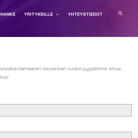
HAE
-HANKE
YRITYKSILLE
YHTEYSTIEDOT
Kurssikävijämäärien seurannan vuoksi pyydämme sinua
tos!