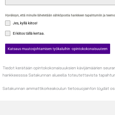
Hyväksyn, että minulle lähetetään sähköpostia hankkeen tapahtumiin ja teemoihi
Jes, kyllä kiitos!
Ei kiitos tällä kertaa.
Katsaus muutosjohtamisen työkaluihin -opintokokonaisuuteen
Tiedot kerätään opintokokonaisuuksien kävijämäärien seurant
hankkeesssa Satakunnan alueella toteutettavista tapahtumist
Satakunnan ammattikorkeakoulun tietosuojainfon löydät o