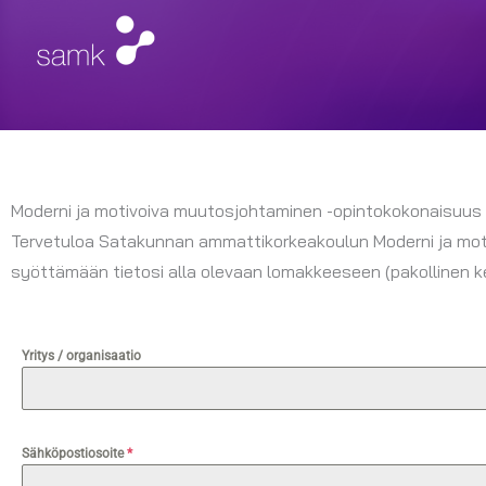
Siirry
sisältöön
Moderni ja motivoiva muutosjohtaminen -opintokokonaisuus
Tervetuloa Satakunnan ammattikorkeakoulun Moderni ja mot
syöttämään tietosi alla olevaan lomakkeeseen (pakollinen ke
Yritys / organisaatio
Sähköpostiosoite
*