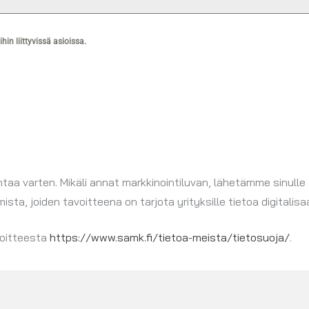
n liittyvissä asioissa.
aa varten. Mikäli annat markkinointiluvan, lähetämme sinulle
a, joiden tavoitteena on tarjota yrityksille tietoa digitalis
soitteesta
https://www.samk.fi/tietoa-meista/tietosuoja/
.