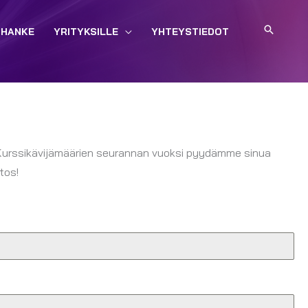
HAE
-HANKE
YRITYKSILLE
YHTEYSTIEDOT
 Kurssikävijämäärien seurannan vuoksi pyydämme sinua
tos!