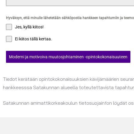
Hyväksyn, että minulle lähetetään sähköpostia hankkeen tapahtumiin ja teemoihi
Jes, kyllä kiitos!
Ei kiitos tällä kertaa.
Moderni ja motivoiva muutosjohtaminen -opintokokonaisuuteen
Tiedot kerätään opintokokonaisuuksien kävijämäärien seurant
hankkeesssa Satakunnan alueella toteutettavista tapahtumist
Satakunnan ammattikorkeakoulun tietosuojainfon löydät o